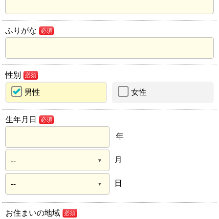
ふりがな
必須
性別
必須
男性
女性
生年月日
必須
年
月
日
お住まいの地域
必須