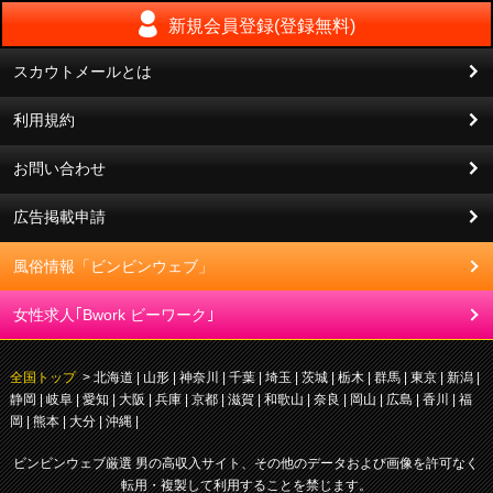
新規会員登録(登録無料)
スカウトメールとは
利用規約
お問い合わせ
広告掲載申請
風俗情報「ビンビンウェブ」
女性求人｢Bwork ビーワーク｣
全国トップ
>
北海道
山形
神奈川
千葉
埼玉
茨城
栃木
群馬
東京
新潟
静岡
岐阜
愛知
大阪
兵庫
京都
滋賀
和歌山
奈良
岡山
広島
香川
福
岡
熊本
大分
沖縄
ビンビンウェブ厳選 男の高収入サイト、その他のデータおよび画像を許可なく
転用・複製して利用することを禁じます。