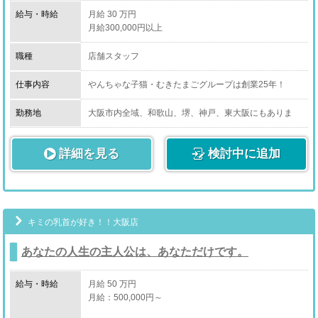
給与・時給
月給 30 万円
月給300,000円以上
職種
店舗スタッフ
仕事内容
やんちゃな子猫・むきたまごグループは創業25年！
関西を中心に店舗数60店舗以上
総従業員数400名超
勤務地
大阪市内全域、和歌山、堺、神戸、東大阪にもありま
在籍コンパニオン総6000名超の
す。
日本一の風俗店グループとして
詳細を見る
これからも進化・発展し続ける大手企業です。
検討中に追加
業界経験者の方は働くと
当グループの良さを体感して頂けると自負しており
また未経験の方はOJT(研修制度)を
きちんと行ってるので
キミの乳首が好き！！大阪店
勤務しながら風俗店舗運営の知識やスキルが
自然と身に付きます。
あなたの人生の主人公は、あなただけです。
3年後、5年後、10年後の先を見据えた経営理念がある
給与・時給
月給 50 万円
からこそ今人材が必要なのです。
月給：500,000円～
一緒にワンランク上のステージで貴方の力を発揮してみ
ませんか？