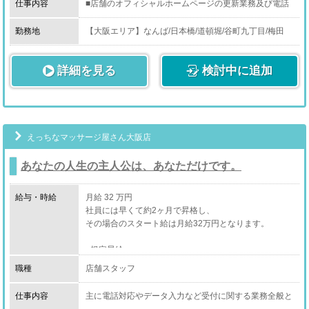
仕事内容
■店舗のオフィシャルホームページの更新業務及び電話
対応、接客が中心となります。
しっかりとした接客と電話対応が求められる大切なお仕
勤務地
【大阪エリア】なんば/日本橋/道頓堀/谷町九丁目/梅田
事になります。
（北区/南森町）/茨木/西中島/堺/泉大津/岸和田/京橋/天王
寺/上本町
詳細を見る
ホームページ上の更新等が正確に行われているか、常に
検討中に追加
【兵庫エリア】尼崎/姫路/神戸
内容を把握し確認して修正と変更を行う重要なお仕事で
【京都エリア】祇園/京都南（伏見区）
す。
【奈良エリア】香芝市/奈良市/大和郡山市
【石川エリア】金沢
【静岡エリア】浜松
【東京エリア】新宿
えっちなマッサージ屋さん大阪店
あなたの人生の主人公は、あなただけです。
給与・時給
月給 32 万円
社員には早くて約2ヶ月で昇格し、
その場合のスタート給は月給32万円となります。
■規定昇給
■売上に応じた歩合給
職種
店舗スタッフ
■各種保険完備
■交通費最大3万円まで支給
仕事内容
主に電話対応やデータ入力など受付に関する業務全般と
なっております。