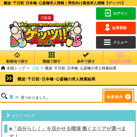
難波･千日前･日本橋･心斎橋求人情報｜男性向け風俗求人情報【ゲッツ!!】
ログイン
大阪版
会員登録
メニュー
勤務地で探す
職種で探す
条件で探す
女性求人情報
全国トップ
大阪
難波･千日前･日本橋･心斎橋の求人検索結果
難波･千日前･日本橋･心斎橋の求人検索結果
8
検索条件
件
見つかりました。
クラブ マリア
■「自分らしく」を活かせる職場 働くエリアが選べま
す！