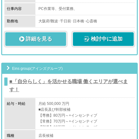
仕事内容
PC作業等、受付業務、
一緒に頑張りましょう！！
希望勤務時間、お休み等、週刊シフト制なのでお聞かせ
勤務地
大阪府/難波･千日前･日本橋･心斎橋
頂いております。
また独立支援も行っておりますのでお気軽に問い合わせ
詳細を見る
下さい。
検討中に追加
Eins group(アインズグループ)
■「自分らしく」を活かせる職場 働くエリアが選べま
す！
給与・時給
月給 500,000 万円
■店長及び幹部候補
【専務】80万円～+インセンティブ
【常務】70万円～+インセンティブ
【部長】60万円～+インセンティブ
【店長】50万円～+インセンティブ
職種
店長候補