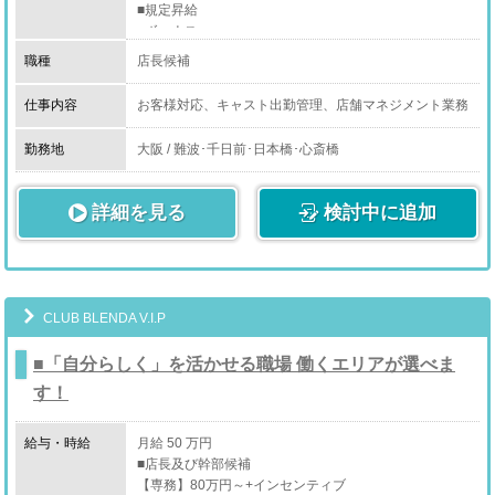
■規定昇給
将来に不安がある、自分を変えたいと思ってる方は安定
■ボーナス
と高収入を得られる
■大入り支給 目標達成で1万円×達成日数の大入り手当が
当グループで一緒に働きませんか？
職種
店長候補
付きます。
店舗展開もこれから先ドンドン実現に向けて進んでおり
例)月間7日達成すれば、1万円×達成日7日の場合基本給
ます。
仕事内容
お客様対応、キャスト出勤管理、店舗マネジメント業務
＋7万円が翌月給料日に支給となります。
全般に幅広く携わっていただきます。
(店長給与なら50万円＋7万円＝57万円支給)
実力次第で新たなブランドや新規事業の発案、運営、な
勤務地
大阪 / 難波･千日前･日本橋･心斎橋
■各種保険完備
ど店舗運営だけにとらわれずチャレンジしていただける
■交通費最大3万円まで支給
環境があります。
詳細を見る
検討中に追加
具体的には集客およびキャスト求人の企画立案、各種媒
体の契約変更や取材対応、予算および売上の管理、スタ
ッフ教育、求職者の面接および採用業務、競合店調査、
市場調査など全般。
CLUB BLENDA V.I.P
■「自分らしく」を活かせる職場 働くエリアが選べま
す！
給与・時給
月給 50 万円
■店長及び幹部候補
【専務】80万円～+インセンティブ