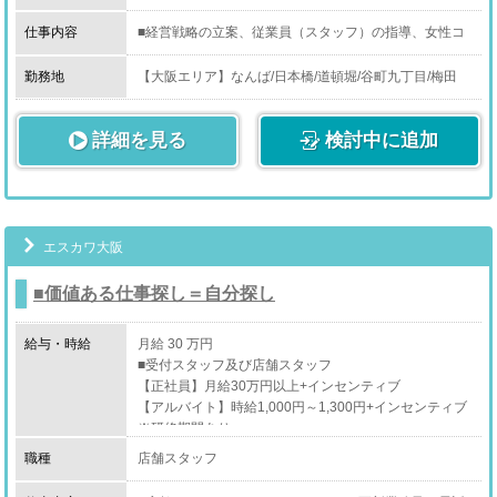
【マネージャー】35万円以上+インセンティブ
仕事内容
■経営戦略の立案、従業員（スタッフ）の指導、女性コ
ンパニオンのマネジメント（管理業務）、新しい企画の
立案と提案、売上管理等が主な業務となります。
勤務地
【大阪エリア】なんば/日本橋/道頓堀/谷町九丁目/梅田
（北区/南森町）/茨木/西中島/堺/泉大津/岸和田/京橋/天王
責任のある最も重要なお仕事となります。
寺/上本町
詳細を見る
結果が収入として反映されますので、大変「やりがい」
検討中に追加
【兵庫エリア】尼崎/姫路/神戸
のあるお仕事です。
【京都エリア】祇園/京都南（伏見区）
【奈良エリア】香芝市/奈良市/大和郡山市
短期間での昇進と昇給が可能です。
【石川エリア】金沢
複数の店舗を任される形となりますので、グループ全体
【静岡エリア】浜松
の進退に関わる最も重要で責任感が求められる仕事とな
【東京エリア】新宿
エスカワ大阪
ります。
■価値ある仕事探し＝自分探し
給与・時給
月給 30 万円
■受付スタッフ及び店舗スタッフ
【正社員】月給30万円以上+インセンティブ
【アルバイト】時給1,000円～1,300円+インセンティブ
※研修期間あり
（能力と成長に応じて期間短縮あり）
職種
店舗スタッフ