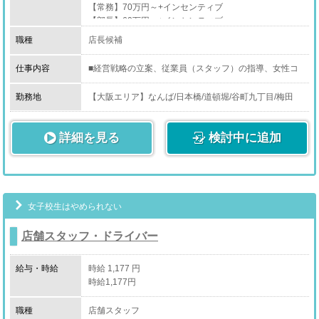
【常務】70万円～+インセンティブ
【部長】60万円～+インセンティブ
【店長】50万円～+インセンティブ
職種
店長候補
【マネージャー】35万円以上+インセンティブ
仕事内容
■経営戦略の立案、従業員（スタッフ）の指導、女性コ
ンパニオンのマネジメント（管理業務）、新しい企画の
立案と提案、売上管理等が主な業務となります。
勤務地
【大阪エリア】なんば/日本橋/道頓堀/谷町九丁目/梅田
（北区/南森町）/茨木/西中島/堺/泉大津/岸和田/京橋/天王
責任のある最も重要なお仕事となります。
寺/上本町
詳細を見る
結果が収入として反映されますので、大変「やりがい」
検討中に追加
【兵庫エリア】尼崎/姫路/神戸
のあるお仕事です。
【京都エリア】祇園/京都南（伏見区）
【奈良エリア】香芝市/奈良市/大和郡山市
短期間での昇進と昇給が可能です。
【石川エリア】金沢
複数の店舗を任される形となりますので、グループ全体
【静岡エリア】浜松
の進退に関わる最も重要で責任感が求められる仕事とな
【東京エリア】新宿
女子校生はやめられない
ります。
店舗スタッフ・ドライバー
給与・時給
時給 1,177 円
時給1,177円
職種
店舗スタッフ