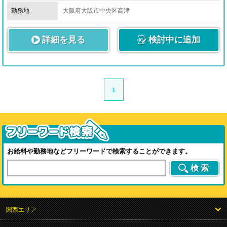
お仕事は未経験の方でもすぐに始めていただけるように
勤務地
大阪府大阪市中央区高津
マニュアルがございます。
詳細を見る
先輩スタッフが、簡単なことから一つずつ丁寧に教えて
検討中に追加
いきます。
初めから難しい業務をお任せすることはございませんの
で、ご安心くださいませ。
1
お給料や勤務地などフリーワードで検索することができます。
検索
関西エリア