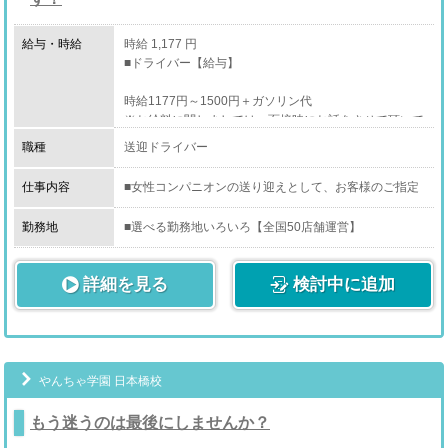
給与・時給
時給 1,177 円
■ドライバー【給与】
時給1177円～1500円＋ガソリン代
※お給料に関しましては、面接時にお話をさせて頂いて
からとなります。
職種
送迎ドライバー
（研修期間あり）
仕事内容
■女性コンパニオンの送り迎えとして、お客様のご指定
★★全額日払い★★
の場所（ホテル・自宅等）への送迎を行って頂きます。
勤務地
■選べる勤務地いろいろ【全国50店舗運営】
レギュラー勤務でガッツリ稼ぎたい方や、自由シフト制
【大阪エリア】なんば/日本橋/道頓堀/谷町九丁目/梅田
になっていますので、副業としてお考えの方も歓迎致し
（北区/南森町）/茨木/西中島/堺/泉大津/岸和田/京橋/天王
詳細を見る
ます。
検討中に追加
寺/上本町
【兵庫エリア】尼崎/姫路/神戸
ご希望の勤務時間帯をお伝え下さい。
【京都エリア】祇園/京都南（伏見区）
【奈良エリア】香芝市/奈良市/大和郡山市
【石川エリア】金沢
【静岡エリア】浜松
やんちゃ学園 日本橋校
【東京エリア】新宿
もう迷うのは最後にしませんか？