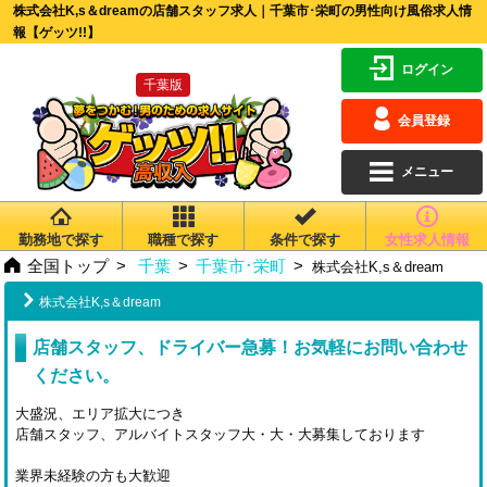
株式会社K,s＆dreamの店舗スタッフ求人｜千葉市･栄町の男性向け風俗求人情
報【ゲッツ!!】
ログイン
千葉版
会員登録
メニュー
勤務地で探す
職種で探す
条件で探す
女性求人情報
全国トップ
千葉
千葉市･栄町
株式会社K,s＆dream
株式会社K,s＆dream
店舗スタッフ、ドライバー急募！お気軽にお問い合わせ
ください。
大盛況、エリア拡大につき
店舗スタッフ、アルバイトスタッフ大・大・大募集しております
業界未経験の方も大歓迎