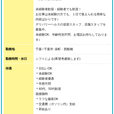
未経験者歓迎・経験者でも歓迎！
お仕事は未経験の方でも、１日で覚えられる簡単な
内容ばかりです♪
デリバリーヘルスの送迎スタッフ、店舗スタッフを
募集中。
未経験OK、年齢性別不問、お電話お待ちしておりま
す♪
勤務地
千葉 / 千葉市･栄町・西船橋
勤務時間・休日
シフトによる(希望考慮致します)
待遇
＊日払いOK
＊未経験OK
＊経験者優遇
＊学歴不問
＊40代、50代歓迎
面接随時
＊ラフな服装OK
＊交通費（ガソリン代）支給
＊昇給あり