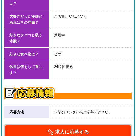
は？
大好きだった漫画と
こち亀、なんとなく
あればその理由？
好きなタバコと吸う
禁煙中
本数？
好きな食べ物は？
ピザ
休日は何をして過ご
24時間寝る
す？
応募方法
下記のリンクからご応募ください。
求人に応募する