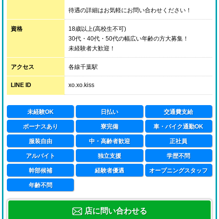
待遇の詳細はお気軽にお問い合わせください！
資格
18歳以上(高校生不可)
30代・40代・50代の幅広い年齢の方大募集！
未経験者大歓迎！
アクセス
各線千葉駅
LINE ID
xo.xo.kiss
未経験OK
日払い
交通費支給
ボーナスあり
寮完備
車・バイク通勤OK
服装自由
中・高齢者歓迎
正社員
アルバイト
独立支援
学歴不問
幹部候補
経験者優遇
オープニングスタッフ
年齢不問
店に問い合わせる