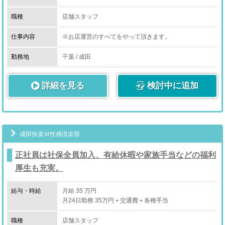
職種
店舗スタッフ
仕事内容
※お店運営のすべてをやって頂きます。
・キャスト管理
・広告出稿管理
勤務地
千葉 / 成田
・スタッフ管理
・店舗運営企画
詳細を見る
検討中に追加
お店を任されれば売上に応じてインセンティブが発生し
ます。
自分のお店の売上ですからやればやった分が給料です。
目指せ月給500万！！
成田快楽Ｍ性感倶楽部
正社員は社保全員加入、有給休暇や家族手当などの福利
厚生も充実。
給与・時給
月給 35 万円
月24日勤務 35万円＋交通費＋各種手当
職種
店舗スタッフ