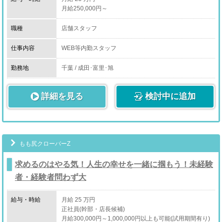
ルですので、勤務地最寄り駅周辺のホテルのみ覚えてい
上記をはじめとする、店舗運営業務全般となります。
月給250,000円～
れば、土地勘が無くても問題はありません。
職種
店舗スタッフ
［ドライバー］
仕事内容
WEB等内勤スタッフ
ドライバー
コンパニオンさんを、
店長・幹部候補 等
勤務地
千葉 / 成田･富里･旭
お客様ご指定の場所に送迎するお仕事です。
店舗運営に関わる簡単な仕事から覚えて頂きます。
※業務委託契約となります。
詳細を見る
貴方の為のポストが空いております！
検討中に追加
※お客様と接することはありません。
もも尻クローバーZ
求めるのはやる気！人生の幸せを一緒に掴もう！未経験
者・経験者問わず大
給与・時給
月給 25 万円
正社員(幹部・店長候補)
月給300,000円～1,000,000円以上も可能(試用期間有り)