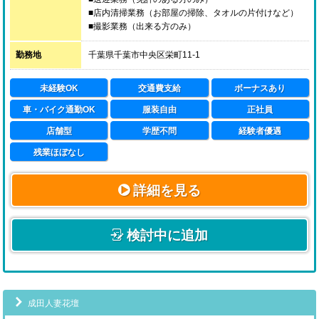
■店内清掃業務（お部屋の掃除、タオルの片付けなど）
■撮影業務（出来る方のみ）
■明るく元気に接客
勤務地
千葉県千葉市中央区栄町11-1
未経験者歓迎・経験者でも歓迎！
お仕事は未経験の方でも、１日で覚えられる簡単な内容
未経験OK
交通費支給
ボーナスあり
ばかりです♪
車・バイク通勤OK
服装自由
正社員
希望者のみですが、撮影もできますので写真が好きな方
店舗型
学歴不問
経験者優遇
も大歓迎です！
残業ほぼなし
詳細を見る
検討中に追加
成田人妻花壇