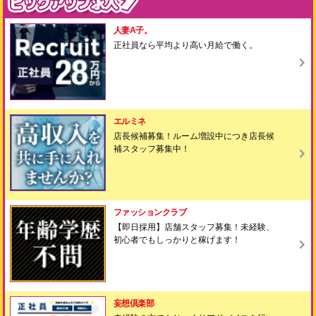
人妻A子。
正社員なら平均より高い月給で働く。
エルミネ
店長候補募集！ルーム増設中につき店長候
補スタッフ募集中！
ファッションクラブ
【即日採用】店舗スタッフ募集！未経験、
初心者でもしっかりと稼げます！
妄想倶楽部