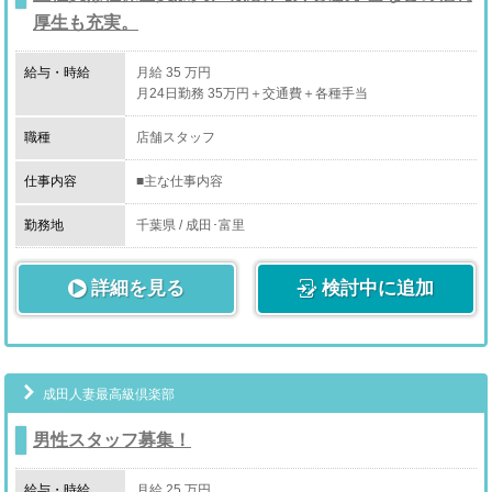
しています。
厚生も充実。
・営業戦略立案
新規数やリピート数を伸ばすためイベントや企画を考え
給与・時給
月給 35 万円
て実行します。
月24日勤務 35万円＋交通費＋各種手当
・会議出席
職種
店舗スタッフ
グループなので、各店のスタッフが集まって月一回程度
会議を行います。
仕事内容
■主な仕事内容
上記をはじめとする、店舗運営業務全般。
・電話受付(お客様との対面接客はありません)
勤務地
千葉県 / 成田･富里
・事務所の清掃
・女性へ金銭の受け渡し
詳細を見る
・女性シフトの入力
検討中に追加
［店舗スタッフ正社員・店舗スタッフアルバイト］
・その他入力作業
・コンパニオンさんのサポート、ケア
※未経験でも1ヶ月程度で一通りの業務はこなせるよう
・電話受付
になります。
・簡単なPC入力
ＨＰや広告の更新は自動化を図っています。
成田人妻最高級倶楽部
・メール対応
また、顧客管理システムにより、お客様からの入電時は
・WEB更新
利用履歴がＰＣへ自動表示されるため、検索作業や見落
男性スタッフ募集！
・オフィス清掃
としなども起きません。
・コンパニオンさんの送迎
すべての店舗で徒歩圏内のホテルのみ出張をするスタイ
給与・時給
月給 25 万円