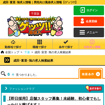
成田･富里･旭求人情報｜男性向け風俗求人情報【ゲッツ!!】
ログイン
千葉版
会員登録
メニュー
勤務地で探す
職種で探す
条件で探す
女性求人情報
全国トップ
千葉
成田･富里･旭の求人検索結果
成田･富里･旭の求人検索結果
6
検索条件
件
見つかりました。
ファッションクラブ
【即日採用】店舗スタッフ募集！未経験、初心者でもし
っかりと稼げます！