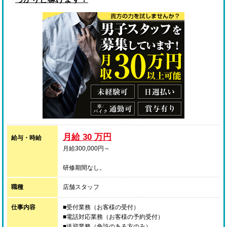
月給 30 万円
給与・時給
月給300,000円～
研修期間なし。
ノルマ、罰金等は一切無く、お給料から引かれるのは税
職種
金だけですのでご安心ください。
店舗スタッフ
仕事内容
■受付業務（お客様の受付）
■電話対応業務（お客様の予約受付）
■送迎業務（免許のある方のみ）