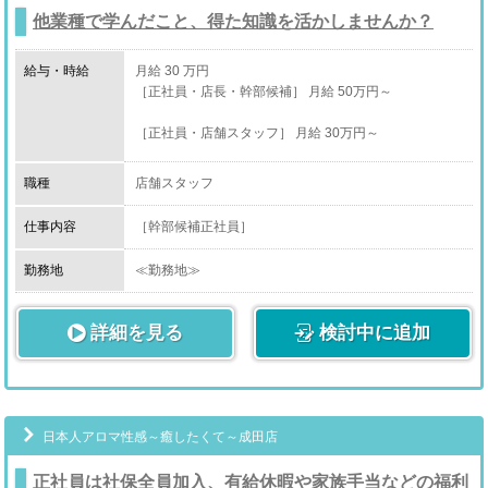
他業種で学んだこと、得た知識を活かしませんか？
給与・時給
月給 30 万円
［正社員・店長・幹部候補］ 月給 50万円～
［正社員・店舗スタッフ］ 月給 30万円～
［アルバイト・店舗スタッフ］ 時給 1,400円～
職種
店舗スタッフ
［業務委託・送迎ドライバー］ 時給1,200円～
仕事内容
［幹部候補正社員］
・コンパニオンさんとの面談、ケア
勤務地
≪勤務地≫
収入に満足しているか、お仕事中に困っていることはな
千葉県富里市
いか等細かくヒアリングして解決に導きます。
詳細を見る
検討中に追加
・スタッフ育成
≪アクセス≫
新人スタッフが入社した時、教育担当になる場合もござ
います。
JR・京成成田駅 徒歩10分
基本的には西船橋店のみんなで教育します。
※車通勤可能です。
日本人アロマ性感～癒したくて～成田店
・売上管理
媒体アクセスや費用対効果など、無駄がないか日々管理
正社員は社保全員加入、有給休暇や家族手当などの福利