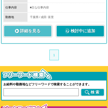
仕事内容
■主な仕事内容
・電話受付(お客様との対面接客はありません)
勤務地
千葉県 / 成田･富里
・事務所の清掃
・女性へ金銭の受け渡し
詳細を見る
・女性シフトの入力
検討中に追加
・その他入力作業
※未経験でも1ヶ月程度で一通りの業務はこなせるよう
になります。
ＨＰや広告の更新は自動化を図っています。
1
また、顧客管理システムにより、お客様からの入電時は
利用履歴がＰＣへ自動表示されるため、検索作業や見落
としなども起きません。
すべての店舗で徒歩圏内のホテルのみ出張をするスタイ
ルですので、勤務地最寄り駅周辺のホテルのみ覚えてい
れば、土地勘が無くても問題はありません。
お給料や勤務地などフリーワードで検索することができます。
検索