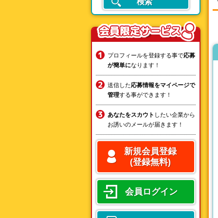
検索
プロフィールを登録する事で
応募
が簡単に
なります！
送信した
応募情報をマイページで
管理
する事ができます！
あなたをスカウト
したい企業から
お誘いのメールが届きます！
新規会員登録
(登録無料)
会員ログイン