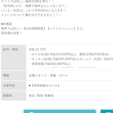
ナイトでは珍しい週休2日制を導入！！
『給与高いけど、激務で無休なんじゃないの？』
いいえ！当店はしっかり月9日休みになります！
メリハリのついた働き方ができますよ！！！
■待遇面
業界では珍しい【社会保障制度】【レクリエーション】など、
高待遇が充実！
給与・時給
月給 31 万円
・ホール(社員) 月給310,000円以上、週休2日制(月9日休み)
・キッチン(社員) 月給250,000円以上※シェフ（社員）月給2
・幹部候補 月給500,000円以上
・ホール(バイト) 時給1,500円以上＜時給査定UP＞
・ソムリエ 月給300,000円以上
職種
店舗スタッフ・黒服・ボーイ
・エスコート 月給300,000円以上
・エスコート 時給1,500円以上※アルバイト＜時給査定UP＞
仕事内容
■【幹部候補＆ホール】
お客様のご案内、フード・ドリンクの配膳、灰皿交換など、
ゆくゆくは、イベント企画、新人教育、スタッフ管理、女の
勤務地
東京 / 新宿･歌舞伎
わるお仕事にも携わっていただきます。
・ナイト業界で経験を積みたい