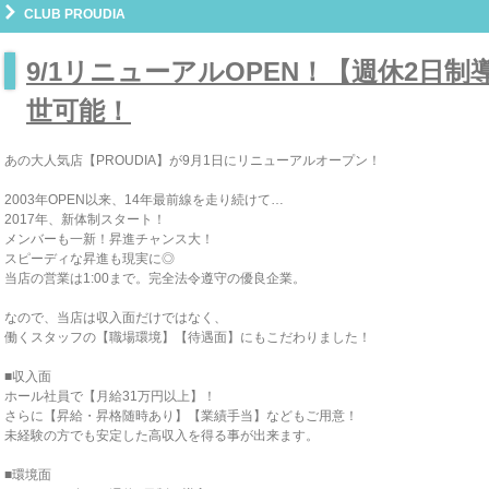
CLUB PROUDIA
9/1リニューアルOPEN！【週休2日
世可能！
あの大人気店【PROUDIA】が9月1日にリニューアルオープン！
2003年OPEN以来、14年最前線を走り続けて…
2017年、新体制スタート！
メンバーも一新！昇進チャンス大！
スピーディな昇進も現実に◎
当店の営業は1:00まで。完全法令遵守の優良企業。
なので、当店は収入面だけではなく、
働くスタッフの【職場環境】【待遇面】にもこだわりました！
■収入面
ホール社員で【月給31万円以上】！
さらに【昇給・昇格随時あり】【業績手当】などもご用意！
未経験の方でも安定した高収入を得る事が出来ます。
■環境面