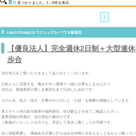
8
件
見つかりました。1～8件を表示
1
Laksh Group(LG ラクシュグループ) ※新宿店
【優良法人】完全週休2日制＋大型連休有
歩合
当社求人をご覧いただきましてありがとうございます。
公私ともに充実する、働きやすい環境で一緒に仕事をしませんか？
当社は、風俗業界の悪しき風習を全て払拭した会社です。
そのため、収入・休日・仕事のやりがいと『人材』を物事の基軸としています。
求人サイト内の給与体系や福利厚生、休日数などを全てご確認ください。
業界屈指の待遇が、当社理念の裏付けです。
ご家族がいらっしゃる方でも、安定して末永く働くことが可能です。
共に切磋琢磨し、価値ある仕事に打ち込める仲間と出会えることを心より願ってい