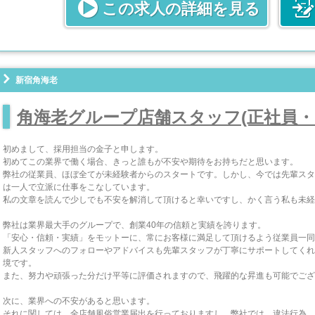
・とにかく高収入を稼ぎたい
この求人の詳細を見る
・長期的に勤めたい
・将来を見据えた会社(店舗)運営の元、働きたい
⇒あなたのやる気・熱意を当店は全力で応援します！
業界未経験の方も安心◎社会保障制度も整えていますよ！
新宿角海老
■シェフ
まずは簡単な盛付・洗い物やキッチン周りの掃除、整理整頓
角海老グループ店舗スタッフ(正社員・
慣れてきたらメニューの考案などにも携われます。
初めまして、採用担当の金子と申します。
■ソムリエ
初めてこの業界で働く場合、きっと誰もが不安や期待をお持ちだと思います。
ワインやお酒の品質管理からお客様への選定・提供お願いし
弊社の従業員、ほぼ全てが未経験者からのスタートです。しかし、今では先輩スタ
※応募資格：ソムリエ資格保有者
は一人で立派に仕事をこなしています。
私の文章を読んで少しでも不安を解消して頂けると幸いですし、かく言う私も未経
■エスコート
お客様をお席までご案内するお仕事です。
弊社は業界最大手のグループで、創業40年の信頼と実績を誇ります。
どなたでも簡単にできますよ。
「安心・信頼・実績」をモットーに、常にお客様に満足して頂けるよう従業員一同
新人スタッフへのフォローやアドバイスも先輩スタッフが丁寧にサポートしてくれ
境です。
また、努力や頑張った分だけ平等に評価されますので、飛躍的な昇進も可能でござ
次に、業界への不安があると思います。
それに関しては、全店舗風俗営業届出を行っておりますし、弊社では、違法行為、