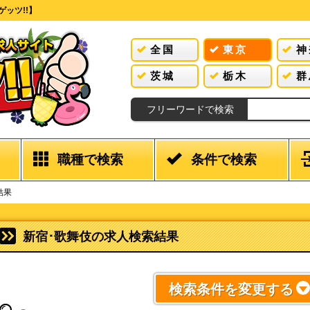
ッツ!!】
全国
東京
神
茨城
栃木
群
フリーワードで検索
職種で検索
条件で検索
結果
新宿･歌舞伎の求人検索結果
検索条件を変更する