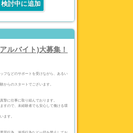
検討中に追加
等をお願いします。
アルバイト)大募集！
ます。
ッフなどのサポートを受けながら、あるい
験からのスタートでございます。
真摯に仕事に取り組んでおります。
ますので、未経験者でも安心して働ける環
います。
悪質行為、迷惑行為など一切を禁止してお