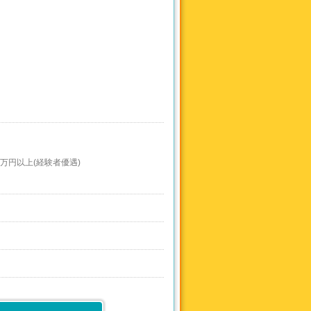
5万円以上(経験者優遇)
簡単な業務からお願い致します。
子フォローなどの、店舗運営業務全般に関