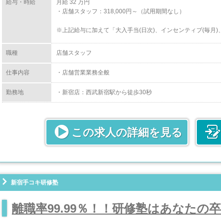
給与・時給
月給 32 万円
・店舗スタッフ：318,000円～（試用期間なし）
※上記給与に加えて「大入手当(日次)、インセンティブ(毎月)
※勤務年数評価によって、1年毎に業務成績とは関係なく5,000円
職種
店舗スタッフ
【役職者給与】
仕事内容
・店舗営業業務全般
・副主任：月給340,000円〜
・主任 ：月給360,000円〜
【店舗スタッフとして必要となる人物像】
勤務地
・新宿店：西武新宿駅から徒歩30秒
・副店長：月給400,000円〜
まずは、店舗スタッフからキャリアをスタートしていただき
・店長 ：月給500,000円〜
指していきます。
もちろん、店長や幹部を目指される方だけでなく、ご自分の
んでいく働き方も歓迎しています。
この求人の詳細を見る
経験は一切問いませんので、笑顔で仕事に取り組むことがで
ける方が必要とされます。
新宿手コキ研修塾
離職率99.99％！！研修塾はあなたの