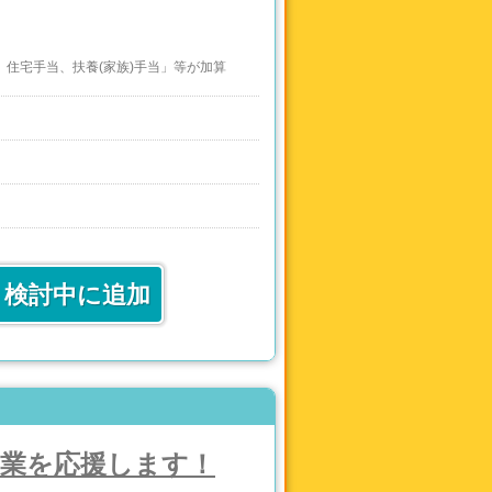
、住宅手当、扶養(家族)手当」等が加算
〜10,000円の昇給
、副主任、主任、副店長、店長と昇格を目
リズムを大切にし、ゆっくりと一歩ずつ進
検討中に追加
き、決められたことをきちんとこなしてい
卒業を応援します！