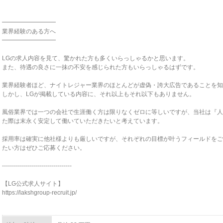
━━━━━━━━━
業界経験のある方へ
━━━━━━━━━
LGの求人内容を見て、驚かれた方も多くいらっしゃるかと思います。
また、待遇の良さに一抹の不安を感じられた方もいらっしゃるはずです。
業界経験者ほど、ナイトレジャー業界のほとんどが虚偽・誇大広告であることを知
しかし、LGが掲載している内容に、それ以上もそれ以下もありません。
風俗業界では一つの会社で生涯働く方は限りなくゼロに等しいですが、当社は『人
た際は末永く安定して働いていただきたいと考えています。
採用率は確実に他社様よりも厳しいですが、それぞれの目標が叶うフィールドをご
たい方はぜひご応募ください。
-----------------------------------
【LG公式求人サイト】
https://lakshgroup-recruit.jp/