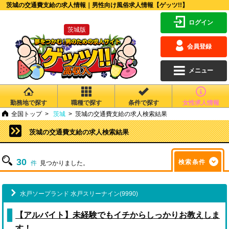
茨城の交通費支給の求人情報｜男性向け風俗求人情報【ゲッツ!!】
ログイン
茨城版
会員登録
メニュー
勤務地で探す
職種で探す
条件で探す
女性求人情報
全国トップ
茨城
茨城の交通費支給の求人検索結果
茨城の交通費支給の求人検索結果
30
検索条件
件
見つかりました。
水戸ソープランド 水戸スリーナイン(9990)
【アルバイト】未経験でもイチからしっかりお教えしま
す！