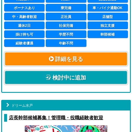
女性店舗スタッフ希望の方には、上記の基本的な業務の
他に、女の子のメンタルケアや出勤スケジュールの管理
ボーナスあり
寮完備
車・バイク通勤OK
など、女性だからこそ出来るお仕事をお任せしたいと考
中・高齢者歓迎
正社員
店舗型
えています。
女の子たちの心強い相談役として活躍していただけるこ
週休2日
社保完備
独立支援
とを期待しております。
掛け持ち可
学歴不問
幹部候補
経験者優遇
年齢不問
詳細を見る
検討中に追加
ドリーム水戸
店長幹部候補募集！管理職・役職経験者歓迎