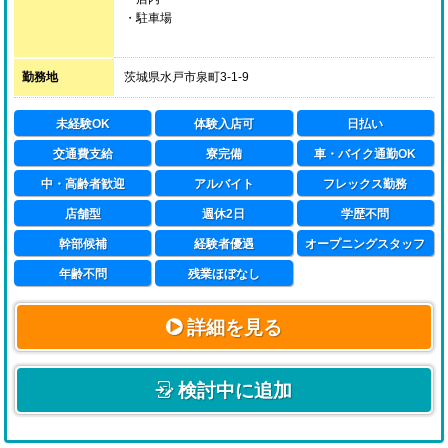
・駐車場
短時間の募集で難しい仕事はありませんので、お気軽に
ご応募下さい。
勤務地
茨城県水戸市泉町3-1-9
未経験OK
体験入店可
日払い
交通費支給
寮完備
車・バイク通勤OK
中・高齢者歓迎
アルバイト
フレックス勤務
店舗型
週休2日
学歴不問
幹部候補
経験者優遇
オープニングスタッフ
年齢不問
残業ほぼなし
詳細を見る
検討中に追加