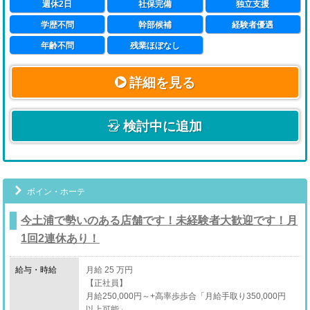
週休2日
社保完備
独立支援
学歴不問
幹部候補
経験者優遇
年齢不問
残業ほぼなし
詳細を見る
検討中に追加
ボイン・ホーテ
今土浦で勢いのある店舗です！未経験者大歓迎です！月
1回2連休あり！
給与・時給
月給 25 万円
【正社員】
月給250,000円～+高率歩歩合「月給手取り350,000円
以上可能」