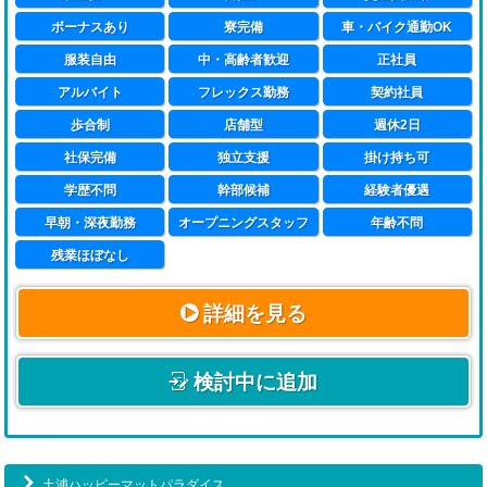
ボーナスあり
寮完備
車・バイク通勤OK
●接客経験者は必ずその経験を活かすことができる
服装自由
中・高齢者歓迎
正社員
風俗店には、実に様々な人たちが来店されます。
また同じ人であっても、その日の気分や都合によって
アルバイト
フレックス勤務
契約社員
好みが変わったりもします。
歩合制
店舗型
週休2日
『お客様に本当の満足を味わっていただきたい』
社保完備
独立支援
掛け持ち可
その時にご来店なさったお客様のニーズに
学歴不問
幹部候補
経験者優遇
しっかり合ったキャストをマッチングできるか、
早朝・深夜勤務
オープニングスタッフ
年齢不問
そもそもお客様一人一人のニーズをつかむことができる
か
残業ほぼなし
ということが必要になってきます。
詳細を見る
『しっかりと人を見て、悩みを解決し満足してもらう』
このようなことが風俗店スタッフに求められることであ
ると思います。
検討中に追加
このように「接客」という点において、
一般的な接客業とあまり変わらないところがあります。
ですから接客経験者が活躍できるのです。
●もちろん未経験の方も大丈夫
土浦ハッピーマットパラダイス