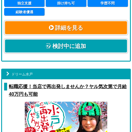
独立支援
掛け持ち可
学歴不問
経験者優遇
詳細を見る
検討中に追加
ドリーム水戸
転職応援！当店で再出発しませんか？ヤル気次第で月給
40万円も可能