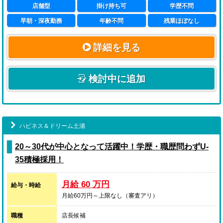
店舗型
掛け持ち可
学歴不問
ポリッシャーによる床洗浄・ワックスの仕上げ等難しそ
うなお仕事は先輩社員が行います。
早朝・深夜勤務
年齢不問
残業ほぼなし
詳細を見る
検討中に追加
ハピネス＆ドリーム土浦
20～30代が中心となって活躍中！学歴・職歴問わずU-
35積極採用！
月給 60 万円
給与・時給
月給60万円～上限なし（審査アリ）
職種
店長候補