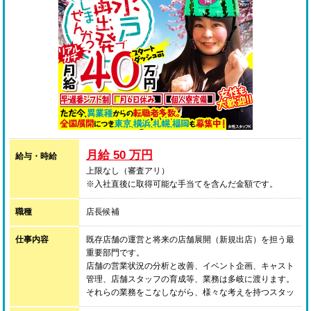
月給 50 万円
給与・時給
上限なし（審査アリ）
※入社直後に取得可能な手当てを含んだ金額です。
職種
店長候補
仕事内容
既存店舗の運営と将来の店舗展開（新規出店）を担う最
重要部門です。
店舗の営業状況の分析と改善、イベント企画、キャスト
管理、店舗スタッフの育成等、業務は多岐に渡ります。
それらの業務をこなしながら、様々な考えを持つスタッ
フをひとつにまとめ、目標を達成するために徹底的に努