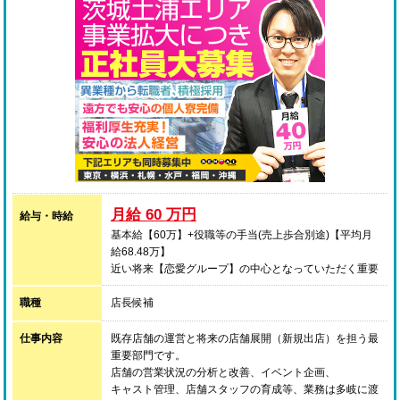
月給 60 万円
給与・時給
基本給【60万】+役職等の手当(売上歩合別途)【平均月
給68.48万】
近い将来【恋愛グループ】の中心となっていただく重要
な人材としてお迎えする為、通常の面接の他に、経営陣
職種
による二次面接を行わせていただきます。
店長候補
【年収例】
仕事内容
既存店舗の運営と将来の店舗展開（新規出店）を担う最
店長 ：【年収 約956万円】(入社5年目)
重要部門です。
副店長 ：【年収 約722万円】(入社2年目)
店舗の営業状況の分析と改善、イベント企画、
主任 ：【年収 約583万円】(入社2年目)
キャスト管理、店舗スタッフの育成等、業務は多岐に渡