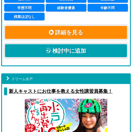
社員達の仕事風景だけではなくプライベートにも密着！
学歴不問
経験者優遇
年齢不問
【ハピネスグループで働くとは？】
https://youtu.be/2nOFBBpwR7Y
残業ほぼなし
何のために、誰のために風俗業界で働いているのか？
今後の方針や業界への想いを動画にまとめました。
詳細を見る
【ハピネスグループの想い】
https://youtu.be/Bfkojxd2Qj4
検討中に追加
ドリーム水戸
新人キャストにお仕事を教える女性講習員募集！