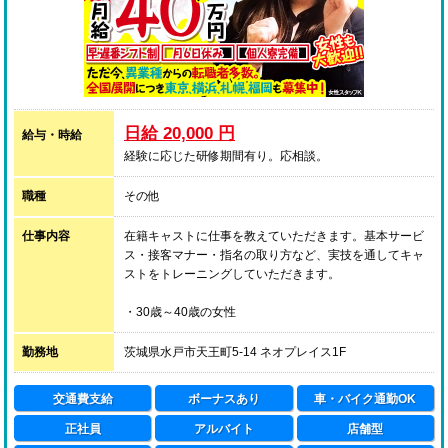
日給 20,000 円
給与・時給
経験に応じた研修期間有り。応相談。
職種
その他
仕事内容
在籍キャストに仕事を教えていただきます。基本サービ
ス・接客マナー・指名の取り方など、実技を通してキャ
ストをトレーニングしていただきます。
・30歳～40歳の女性
・風俗業の接客経験のある方、もしくは講習ができる技
術・経験をお持ちの方
勤務地
茨城県水戸市天王町5-14 ネオプレイス1F
※職歴、学歴など一切不問です。
※40歳以上でも豊富な経験をお持ちの方でしたら面接
交通費支給
ボーナスあり
車・バイク通勤OK
させていただきます。
正社員
アルバイト
店舗型