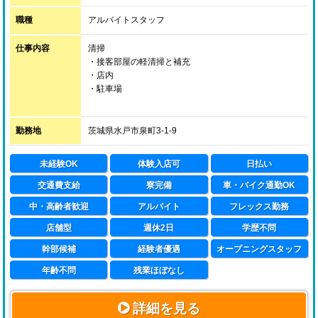
職種
アルバイトスタッフ
仕事内容
清掃
・接客部屋の軽清掃と補充
・店内
・駐車場
短時間の募集で難しい仕事はありませんので、お気軽に
ご応募下さい。
勤務地
茨城県水戸市泉町3-1-9
未経験OK
体験入店可
日払い
交通費支給
寮完備
車・バイク通勤OK
中・高齢者歓迎
アルバイト
フレックス勤務
店舗型
週休2日
学歴不問
幹部候補
経験者優遇
オープニングスタッフ
年齢不問
残業ほぼなし
詳細を見る