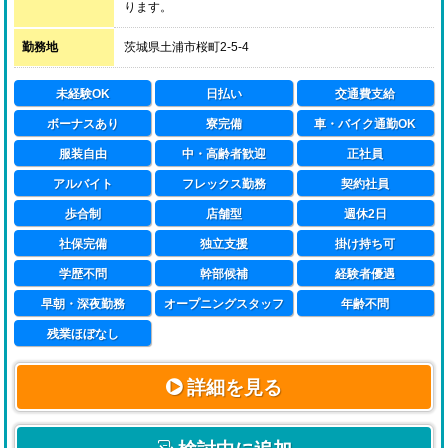
ります。
それらの業務をこなしながら、様々な考えを持つスタッ
フをひとつにまとめ、
勤務地
茨城県土浦市桜町2-5-4
目標を達成するために徹底的に努力していただきたいと
考えております。
未経験OK
日払い
交通費支給
※近い将来【恋愛グループ】の中心となっていただく重
ボーナスあり
寮完備
車・バイク通勤OK
要な人材としてお迎えする為、
服装自由
中・高齢者歓迎
正社員
通常の面接の他に、経営陣による二次面接を行わせてい
ただきます。
アルバイト
フレックス勤務
契約社員
歩合制
店舗型
週休2日
…総合職とは
店長やその後のキャリアパスなど、幹部を目指せる職種
社保完備
独立支援
掛け持ち可
のことです。
学歴不問
幹部候補
経験者優遇
早朝・深夜勤務
オープニングスタッフ
年齢不問
●接客経験者は必ずその経験を活かすことができる
風俗店には、実に様々な人たちが来店されます。
残業ほぼなし
また同じ人であっても、その日の気分や都合によって
好みが変わったりもします。
詳細を見る
『お客様に本当の満足を味わっていただきたい』
その時にご来店なさったお客様のニーズに