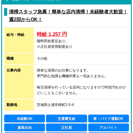
未経験の方でも、接客・サービス業の基本をイチから学
べ、
清掃スタッフ急募！簡単な店内清掃！未経験者大歓迎！
プロとして独り立ちできるレベルになることができる環
週2回からOK！
境です。
時給 1,257 円
給与・時給
●男女不問
随時昇給査定あり。
女性店舗スタッフ希望の方には、上記の基本的な業務の
※正社員登用制度あり
他に、
女の子のメンタルケアや出勤スケジュールの管理など、
職種
その他
女性だからこそ出来るお仕事をお任せしたいと考えてい
ます。
仕事内容
簡単な清掃のお仕事になります。
女の子たちの心強い相談役として活躍していただけるこ
専門的な知識も機械作業も一切ありません。
とを期待しております。
毎日清掃を行っている店内になりますので特別汚れがひ
どいこともございません。
将来的に風俗業界を離れることになったとしても、
日常のお掃除の延長のようなイメージで大丈夫です。
必ず役に立つ技術を身に付けていただきたいと考えてお
また、重い物を持つことも無いので体力に自信の無い女
ります。
勤務地
茨城県土浦市桜町2-5-4
性も問題ございません。
未経験OK
交通費支給
車・バイク通勤OK
営業終了後の清掃になります。
部屋と水まわりの清掃、トイレ清掃、換気扇の洗浄、ゴ
服装自由
正社員
アルバイト
ミ出し等々。