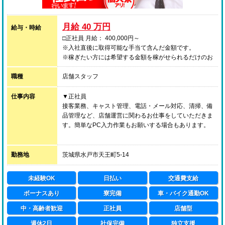
月給 40 万円
給与・時給
□正社員 月給： 400,000円～
※入社直後に取得可能な手当て含んだ金額です。
※稼ぎたい方には希望する金額を稼がせられるだけのお
仕事をお任せします！
職種
※未経験からでも入社後、即40万円スタート可能！
店舗スタッフ
□アルバイト 時給： 1,500円～
仕事内容
▼正社員
・業界に興味はあるけど、いきなり正社員は怖いなと思
接客業務、キャスト管理、電話・メール対応、清掃、備
っている方。
品管理など、店舗運営に関わるお仕事をしていただきま
・昇給査定随時。
す。簡単なPC入力作業もお願いする場合もあります。
・正社員への登用制度あり。
業界未経験で「自分にできるのか不安」という方も安心
してください。当社には研修制度があり、接客・サービ
勤務地
茨城県水戸市天王町5-14
ス業の基本をイチから学べる環境をご用意しておりま
す。
未経験OK
日払い
交通費支給
★面接前にハピネスグループを知る方法！？★
ボーナスあり
寮完備
車・バイク通勤OK
～ハピネスグループの動画公開中～
中・高齢者歓迎
正社員
店舗型
弊社の雰囲気やどんな人が働いているのかが分かる！
週休2日
社保完備
独立支援