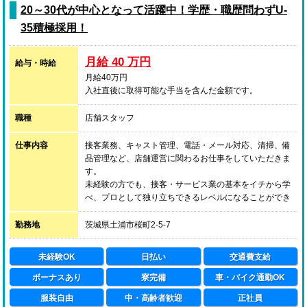
20～30代が中心となって活躍中！学歴・職歴問わずU-
35積極採用！
月給 40 万円
給与・時給
月給40万円
入社直後に取得可能な手当を含んだ金額です。
職種
店舗スタッフ
仕事内容
接客業務、キャスト管理、電話・メール対応、清掃、備
品管理など、店舗運営に関わるお仕事をしていただきま
す。
未経験の方でも、接客・サービス業の基本をイチから学
べ、プロとして独り立ちできるレベルになることができ
る環境です。
将来的に業界を離れることになったとしても、必ず役に
勤務地
茨城県土浦市桜町2-5-7
立つ技術を身に付けていただきたいと考えております。
未経験OK
日払い
交通費支給
ボーナスあり
寮完備
車・バイク通勤OK
服装自由
中・高齢者歓迎
正社員