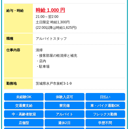
時給 1,000 円
給与・時給
21:00～翌2:00
土日限定 時給1,300円
(22:00以降は時給1,625円)
職種
アルバイトスタッフ
仕事内容
清掃
・接客部屋の軽清掃と補充
・店内
・駐車場
短時間の募集で難しい仕事はありませんので、お気軽に
ご応募下さい。
勤務地
茨城県水戸市泉町3-1-9
未経験OK
体験入店可
日払い
交通費支給
寮完備
車・バイク通勤OK
中・高齢者歓迎
アルバイト
フレックス勤務
店舗型
週休2日
学歴不問