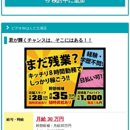
検討中に追加
しっかり合ったキャストをマッチングできるか、
そもそもお客様一人一人のニーズをつかむことができる
か
ということが必要になってきます。
ビデオdeはんど土浦店
『しっかりと人を見て、悩みを解決し満足してもらう』
君が輝くチャンスは、そこにはある！！
このようなことが風俗店スタッフに求められることであ
ると思います。
このように「接客」という点において、
一般的な接客業とあまり変わらないところがあります。
ですから接客経験者が活躍できるのです。
●もちろん未経験の方も大丈夫
未経験の方でも、接客・サービス業の基本をイチから学
べ、
プロとして独り立ちできるレベルになることができる環
境です。
●男女不問
女性店舗スタッフ希望の方には、上記の基本的な業務の
月給 30 万円
給与・時給
他に、
女の子のメンタルケアや出勤スケジュールの管理など、
幹部候補：月給30万円