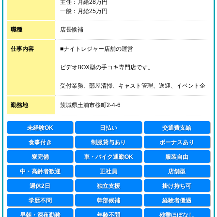
女性だからこそ出来るお仕事をお任せしたいと考えてい
主任：月給28万円
ます。
一般：月給25万円
女の子たちの心強い相談役として活躍していただけるこ
※毎日目標達成ボーナス最大5000円現金支給！
とを期待しております。
職種
店長候補
仕事内容
■ナイトレジャー店舗の運営
…将来的に風俗業界を離れることになったとしても、
必ず役に立つ技術を身に付けていただきたいと考えてお
ビデオBOX型の手コキ専門店です。
ります。
受付業務、部屋清掃、キャスト管理、送迎、イベント企
茨城のほか東京（池袋、五反田、上野）、福岡（中
画等
州）、神奈川（横浜）、北海道（札幌）、沖縄など全国
勤務地
茨城県土浦市桜町2-4-6
展開につき全エリアで応募可能です。
業務は非常にシンプルです。
どなたでも覚えられます。
未経験OK
日払い
交通費支給
食事付き
制服貸与あり
ボーナスあり
寮完備
車・バイク通勤OK
服装自由
中・高齢者歓迎
正社員
店舗型
週休2日
独立支援
掛け持ち可
学歴不問
幹部候補
経験者優遇
早朝・深夜勤務
年齢不問
残業ほぼなし