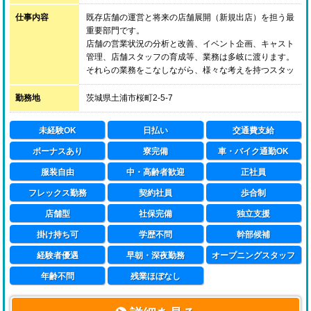
仕事内容
既存店舗の運営と将来の店舗展開（新規出店）を担う最
重要部門です。
店舗の営業状況の分析と改善、イベント企画、キャスト
管理、店舗スタッフの育成等、業務は多岐に渡ります。
それらの業務をこなしながら、様々な考えを持つスタッ
フをひとつにまとめ、目標を達成するために徹底的に努
力していただきたいと考えております。
勤務地
茨城県土浦市桜町2-5-7
※近い将来【ハピネスグループ】の中心となっていただ
く重要な人材としてお迎えする為、通常の面接の他に、
未経験OK
日払い
交通費支給
経営陣による二次面接を行わせていただきます。
ボーナスあり
寮完備
車・バイク通勤OK
服装自由
中・高齢者歓迎
正社員
フレックス勤務
契約社員
歩合制
店舗型
社保完備
独立支援
掛け持ち可
学歴不問
幹部候補
経験者優遇
早朝・深夜勤務
オープニングスタッフ
年齢不問
残業ほぼなし