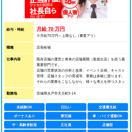
月給 70 万円
給与・時給
※月給70万円～上限なし（審査アリ）
職種
店長候補
仕事内容
既存店舗の運営と将来の店舗展開（新規出店）を担う最
重要部門です。
店舗の営業状況の分析と改善、イベント企画、キャスト
管理、店舗スタッフの育成等、業務は多岐に渡ります。
それらの業務をこなしながら、様々な考えを持つスタッ
フをひとつにまとめ、目標を達成するために徹底的に努
力していただきたいと考えております。
勤務地
茨城県水戸市天王町5-14
※近い将来【ハピネスグループ】の中心となっていただ
く重要な人材としてお迎えする為、通常の面接の他に、
未経験OK
日払い
交通費支給
経営陣による二次面接を行わせていただきます。
ボーナスあり
寮完備
車・バイク通勤OK
中・高齢者歓迎
正社員
店舗型