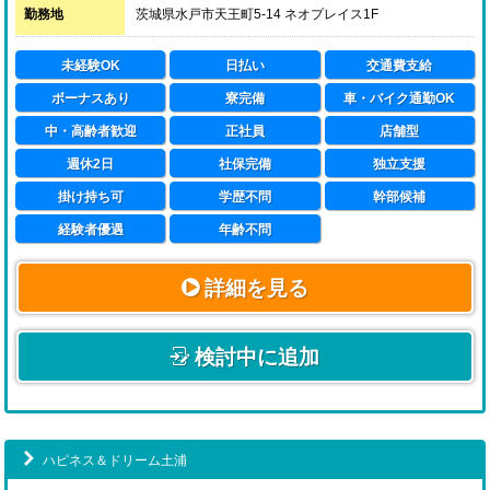
力していただきたいと考えております。
勤務地
茨城県水戸市天王町5-14 ネオプレイス1F
※近い将来【ハピネスグループ】の中心となっていただ
く重要な人材としてお迎えする為、通常の面接の他に、
未経験OK
日払い
交通費支給
経営陣による二次面接を行わせていただきます。
ボーナスあり
寮完備
車・バイク通勤OK
中・高齢者歓迎
正社員
店舗型
週休2日
社保完備
独立支援
掛け持ち可
学歴不問
幹部候補
経験者優遇
年齢不問
詳細を見る
検討中に追加
ハピネス＆ドリーム土浦