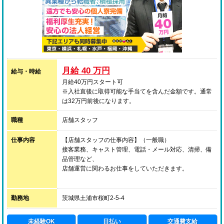
月給 40 万円
給与・時給
月給40万円スタート可
※入社直後に取得可能な手当てを含んだ金額です。通常
は32万円前後になります。
職種
店舗スタッフ
仕事内容
【店舗スタッフの仕事内容】（一般職）
接客業務、キャスト管理、電話・メール対応、清掃、備
品管理など、
店舗運営に関わるお仕事をしていただきます。
…一般職とは
各営業所において、電話受付業務、メール対応、コンパ
勤務地
茨城県土浦市桜町2-5-4
ニオンケア、清掃などを行う
店舗内勤スタッフのことです。
未経験OK
日払い
交通費支給