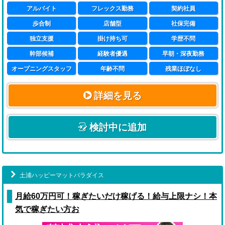
アルバイト
フレックス勤務
契約社員
歩合制
店舗型
社保完備
独立支援
掛け持ち可
学歴不問
幹部候補
経験者優遇
早朝・深夜勤務
オープニングスタッフ
年齢不問
残業ほぼなし
詳細を見る
検討中に追加
土浦ハッピーマットパラダイス
月給60万円可！稼ぎたいだけ稼げる！給与上限ナシ！本
気で稼ぎたい方お