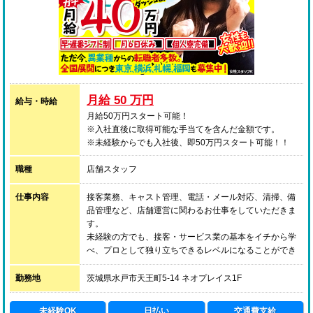
月給 50 万円
給与・時給
月給50万円スタート可能！
※入社直後に取得可能な手当てを含んだ金額です。
※未経験からでも入社後、即50万円スタート可能！！
職種
店舗スタッフ
仕事内容
接客業務、キャスト管理、電話・メール対応、清掃、備
品管理など、店舗運営に関わるお仕事をしていただきま
す。
未経験の方でも、接客・サービス業の基本をイチから学
べ、プロとして独り立ちできるレベルになることができ
る環境です。
勤務地
茨城県水戸市天王町5-14 ネオプレイス1F
将来的に業界を離れることになったとしても、必ず役に
立つ技術を身に付けていただきたいと考えております。
未経験OK
日払い
交通費支給