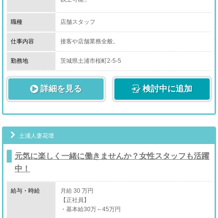
【アルバイト】
職種
店舗スタッフ
時給1,074円～+高率歩合
仕事内容
接客や店舗業務全般。
頑張り次第で貴方の夢も叶えれる環境です！
勤務地
茨城県土浦市桜町2-5-5
頑張り次第で、高収入・高ポストがすぐ得られます！
※店長クラスで月100万以上稼げる様なシステムが組ん
詳細を見る
であります！
検討中に追加
※今後さらなる昇給プランもございます。
もちろん業界未経験でもOKです。
スタッフが丁寧にご指導致しますのでご安心下さい。
土浦人妻花壇
元気に楽しく一緒に働きませんか？女性スタッフも活躍
中！
給与・時給
月給 30 万円
【正社員】
・基本給30万～45万円