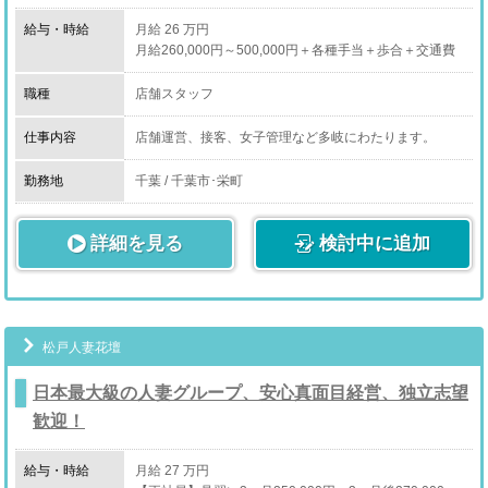
給与・時給
月給 26 万円
月給260,000円～500,000円＋各種手当＋歩合＋交通費
職種
店舗スタッフ
仕事内容
店舗運営、接客、女子管理など多岐にわたります。
やりがいの有る仕事が貴方を待っています！！
勤務地
千葉 / 千葉市･栄町
イチから一緒に学びましょうヽ(^o^)丿
詳細を見る
検討中に追加
松戸人妻花壇
日本最大級の人妻グループ、安心真面目経営、独立志望
歓迎！
給与・時給
月給 27 万円