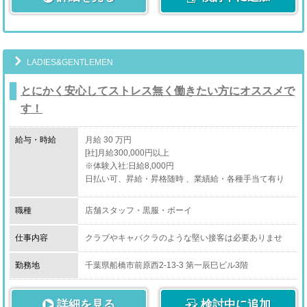
・スタッフ育成
JR「西船橋」駅より徒歩2分
・電話受付
新人スタッフが入社した時、教育担当になる場合もござ
京成本線「京成西船」駅より徒歩7分
・簡単なPC入力
います。
・メール対応
基本的には西船橋店のみんなで教育します。
・WEB更新
LADIES&GENTLEMEN
・オフィス清掃
・売上管理
・コンパニオンさんの送迎
媒体アクセスや費用対効果など、無駄がないか日々管理
とにかく安心してストレス無く働きたい方にオススメで
しています。
上記をはじめとする、店舗運営業務全般となります。
す！
・営業戦略立案
新規数やリピート数を伸ばすためイベントや企画を考え
給与・時給
月給 30 万円
て実行します。
[社]月給300,000円以上
［ドライバー］
※体験入社:日給8,000円
・会議出席
日払い可、昇給・昇格随時 、業績給・各種手当て有り
コンパニオンさんを、
グループなので、各店のスタッフが集まって月一回程度
お客様ご指定の場所に送迎するお仕事です。
会議を行います。
[ア]時給1,140円以上
職種
店舗スタッフ・黒服・ボーイ
※体験入社:日給8,000円
※業務委託契約となります。
上記をはじめとする、店舗運営業務全般。
日払い可、昇給・昇格随時
※お客様と接することはありません。
仕事内容
クラブやキャバクラのような堅い接客は必要ありませ
ん!
勤務地
千葉県船橋市前原西2-13-3 第一辰巳ビル3階
「とにかく稼ぎたい！」
［店舗スタッフ正社員・店舗スタッフアルバイト］
「実力を認めてもらいたい！」
詳細を見る
そんな気持ちが応募動機でOK！！
検討中に追加