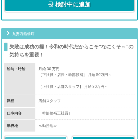
検討中に追加
丸妻西船橋店
失敗は成功の糧！令和の時代だからこそ“なにくそ～”の
気持ちを重視！
給与・時給
月給 30 万円
［正社員・店長・幹部候補］ 月給 50万円～
［正社員・店舗スタッフ］ 月給 30万円～
［アルバイト・店舗スタッフ］ 時給 1,400円～
職種
店舗スタッフ
［業務委託・送迎ドライバー］ 時給1,200円～
仕事内容
［幹部候補正社員］
・コンパニオンさんとの面談、ケア
勤務地
≪勤務地≫
収入に満足しているか、お仕事中に困っていることはな
千葉県船橋市
いか等細かくヒアリングして解決に導きます。