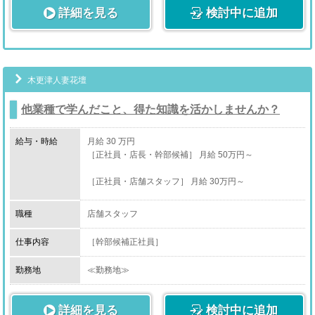
詳細を見る
検討中に追加
木更津人妻花壇
他業種で学んだこと、得た知識を活かしませんか？
給与・時給
月給 30 万円
［正社員・店長・幹部候補］ 月給 50万円～
［正社員・店舗スタッフ］ 月給 30万円～
［アルバイト・店舗スタッフ］ 時給 1,400円～
職種
店舗スタッフ
［業務委託・送迎ドライバー］ 時給1,200円～
仕事内容
［幹部候補正社員］
・コンパニオンさんとの面談、ケア
勤務地
≪勤務地≫
収入に満足しているか、お仕事中に困っていることはな
千葉県木更津市
いか等細かくヒアリングして解決に導きます。
詳細を見る
検討中に追加