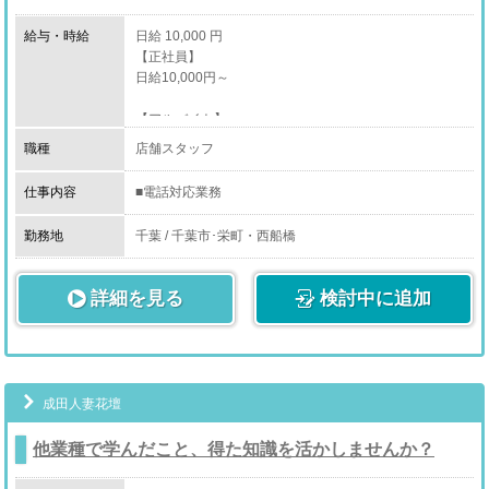
給与・時給
日給 10,000 円
【正社員】
日給10,000円～
【アルバイト】
時給1,140円～
職種
店舗スタッフ
仕事内容
■電話対応業務
■データ入力作業
■送迎業務
勤務地
千葉 / 千葉市･栄町・西船橋
■清掃業務（お部屋の掃除、タオルの片付けなど）
■明るく元気に接客
詳細を見る
検討中に追加
未経験者歓迎・経験者でも歓迎！
お仕事は未経験の方でも、１日で覚えられる簡単な内容
ばかりです♪
デリバリーヘルスの送迎スタッフ、店舗スタッフを募集
中。
成田人妻花壇
未経験OK、年齢性別不問、お電話お待ちしております♪
他業種で学んだこと、得た知識を活かしませんか？