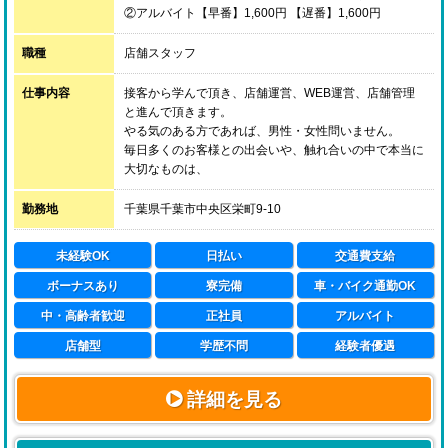
②アルバイト【早番】1,600円 【遅番】1,600円
職種
店舗スタッフ
仕事内容
接客から学んで頂き、店舗運営、WEB運営、店舗管理
と進んで頂きます。
やる気のある方であれば、男性・女性問いません。
毎日多くのお客様との出会いや、触れ合いの中で本当に
大切なものは、
学歴や経歴ではなく、お客様に喜んでいただきたいとい
う「真心」です。
勤務地
千葉県千葉市中央区栄町9-10
答えのない仕事だからこそ、毎日がおもしろいのです。
未経験OK
日払い
交通費支給
ボーナスあり
寮完備
車・バイク通勤OK
中・高齢者歓迎
正社員
アルバイト
店舗型
学歴不問
経験者優遇
詳細を見る