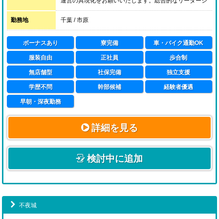
運営の具現化をお願いいたします。総合的なリーダーシ
ップが求められますが、その分やりがいもある職種で
す。
勤務地
千葉 / 市原
ボーナスあり
寮完備
車・バイク通勤OK
服装自由
正社員
歩合制
無店舗型
社保完備
独立支援
学歴不問
幹部候補
経験者優遇
早朝・深夜勤務
詳細を見る
検討中に追加
不夜城