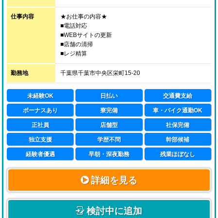
「研修社員※」：⽉給/ 250,000 円～270,000 円
仕事内容
★お仕事の内容★
■電話対応
■WEBサイトの更新
■店舗の清掃
■レジ精算
■女性の出勤管理
■女性のサービス管理
勤務地
千葉県千葉市中央区栄町15-20
■女性の面接
未経験OK
日払い
交通費支給
ボーナスあり
寮完備
車・バイク通勤OK
正社員
店舗型
社保完備
独立支援
学歴不問
幹部候補
経験者優遇
早朝・深夜勤務
残業ほぼなし
詳細を見る
検討中に追加