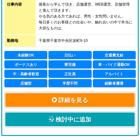
仕事内容
接客から学んで頂き、店舗運営、WEB運営、店舗管理
と進んで頂きます。
やる気のある方であれば、男性・女性問いません。
毎日多くのお客様との出会いや、触れ合いの中で本当に
大切なものは、
学歴や経歴ではなく、お客様に喜んでいただきたいとい
う「真心」です。
勤務地
千葉県千葉市中央区栄町9-10
答えのない仕事だからこそ、毎日がおもしろいのです。
未経験OK
日払い
交通費支給
ボーナスあり
寮完備
車・バイク通勤OK
中・高齢者歓迎
正社員
アルバイト
店舗型
学歴不問
経験者優遇
詳細を見る
検討中に追加