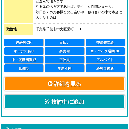
と進んで頂きます。
やる気のある方であれば、男性・女性問いません。
毎日多くのお客様との出会いや、触れ合いの中で本当に
大切なものは、
学歴や経歴ではなく、お客様に喜んでいただきたいとい
う「真心」です。
勤務地
千葉県千葉市中央区栄町9-10
答えのない仕事だからこそ、毎日がおもしろいのです。
未経験OK
日払い
交通費支給
ボーナスあり
寮完備
車・バイク通勤OK
中・高齢者歓迎
正社員
アルバイト
店舗型
学歴不問
経験者優遇
詳細を見る
検討中に追加