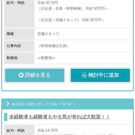
給与・時給
月給 30 万円
［正社員・店長・幹部候補］ 月給 50万円～
［正社員・店舗スタッフ］ 月給 30万円～
［アルバイト・店舗スタッフ］ 時給 1,400円～
職種
店舗スタッフ
［業務委託・送迎ドライバー］ 時給1,200円～
仕事内容
［幹部候補正社員］
・コンパニオンさんとの面談、ケア
勤務地
≪勤務地≫
収入に満足しているか、お仕事中に困っていることはな
千葉県富里市
いか等細かくヒアリングして解決に導きます。
詳細を見る
検討中に追加
・スタッフ育成
≪アクセス≫
新人スタッフが入社した時、教育担当になる場合もござ
います。
JR・京成成田駅 徒歩10分
基本的には西船橋店のみんなで教育します。
※車通勤可能です。
BLACK LABEL R’s（ﾌﾞﾗｯｸﾚｰﾍﾞﾙｱｰﾙｽﾞ）
・売上管理
媒体アクセスや費用対効果など、無駄がないか日々管理
未経験者も経験者もやる気が有れば大歓迎！！
しています。
給与・時給
月給 24 万円
・営業戦略立案