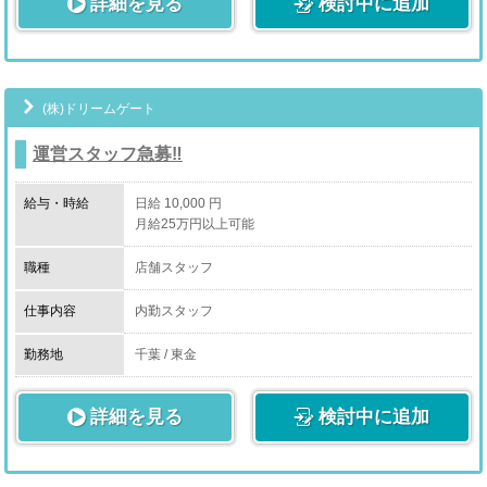
詳細を見る
検討中に追加
(株)ドリームゲート
運営スタッフ急募‼︎
給与・時給
日給 10,000 円
月給25万円以上可能
職種
店舗スタッフ
仕事内容
内勤スタッフ
店長候補/幹部候補
送迎ドライバー
勤務地
千葉 / 東金
電話受付
サイトの更新や管理
詳細を見る
店内清掃
検討中に追加
売り出しイベントの企画
女性コンパニオンの管理全般
クライアントとの打ち合わせ