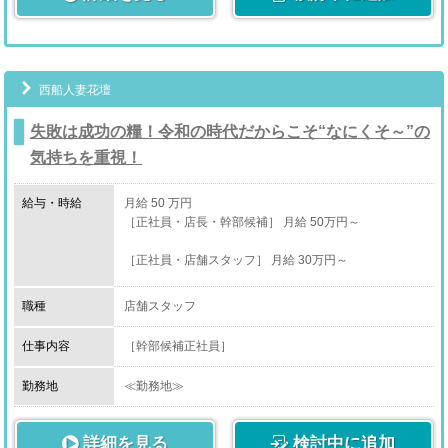
・スタッフ育成
≪アクセス≫
新人スタッフが入社した時、教育担当になる場合もござ
います。
JR木更津駅 徒歩3分
基本的には西船橋店のみんなで教育します。
※車通勤可能です。
西船人妻花壇
・売上管理
媒体アクセスや費用対効果など、無駄がないか日々管理
失敗は成功の糧！令和の時代だからこそ“なにくそ～”の
しています。
気持ちを重視！
・営業戦略立案
新規数やリピート数を伸ばすためイベントや企画を考え
給与・時給
月給 50 万円
て実行します。
［正社員・店長・幹部候補］ 月給 50万円～
・会議出席
［正社員・店舗スタッフ］ 月給 30万円～
グループなので、各店のスタッフが集まって月一回程度
会議を行います。
［アルバイト・店舗スタッフ］ 時給 1,400円～
職種
店舗スタッフ
上記をはじめとする、店舗運営業務全般。
［業務委託・送迎ドライバー］ 時給1,200円～
仕事内容
［幹部候補正社員］
・コンパニオンさんとの面談、ケア
勤務地
≪勤務地≫
収入に満足しているか、お仕事中に困っていることはな
千葉県船橋市西船（西船営業所）
［店舗スタッフ正社員・店舗スタッフアルバイト］
いか等細かくヒアリングして解決に導きます。
詳細を見る
検討中に追加
≪アクセス≫
・コンパニオンさんのサポート、ケア