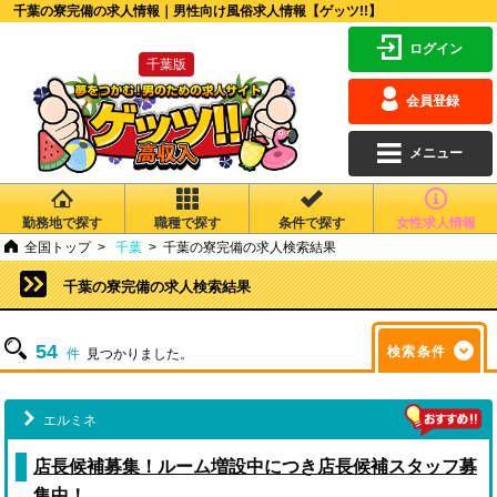
千葉の寮完備の求人情報｜男性向け風俗求人情報【ゲッツ!!】
ログイン
千葉版
会員登録
メニュー
勤務地で探す
職種で探す
条件で探す
女性求人情報
全国トップ
千葉
千葉の寮完備の求人検索結果
千葉の寮完備の求人検索結果
54
検索条件
件
見つかりました。
エルミネ
店長候補募集！ルーム増設中につき店長候補スタッフ募
集中！