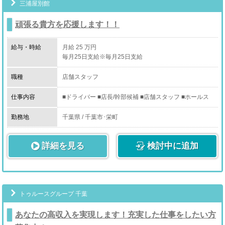
三浦屋別館
頑張る貴方を応援します！！
給与・時給
月給 25 万円
毎月25日支給※毎月25日支給
職種
店舗スタッフ
仕事内容
■ドライバー ■店長/幹部候補 ■店舗スタッフ ■ホールス
タッフ
勤務地
千葉県 / 千葉市･栄町
詳細を見る
検討中に追加
トゥルースグループ 千葉
あなたの高収入を実現します！充実した仕事をしたい方