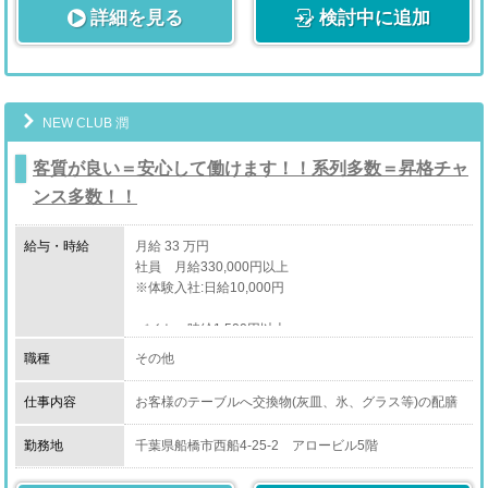
詳細を見る
検討中に追加
・コンパニオンさんのサポート、ケア
・電話受付
・簡単なPC入力
・メール対応
・WEB更新
NEW CLUB 潤
・オフィス清掃
・コンパニオンさんの送迎
客質が良い＝安心して働けます！！系列多数＝昇格チャ
上記をはじめとする、店舗運営業務全般となります。
ンス多数！！
給与・時給
月給 33 万円
社員 月給330,000円以上
［ドライバー］
※体験入社:日給10,000円
コンパニオンさんを、
バイト 時給1,500円以上
お客様ご指定の場所に送迎するお仕事です。
※体験入社:日給10,000円
職種
その他
※業務委託契約となります。
※お客様と接することはありません。
仕事内容
お客様のテーブルへ交換物(灰皿、氷、グラス等)の配膳
などをして頂く、
誰にでもできる簡単なウエイター業務です。
勤務地
千葉県船橋市西船4-25-2 アロービル5階
※[ア]簡単なホール業務をお願いします。