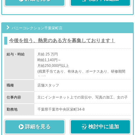
・コンパニオンさんのサポート、ケア
あなたのその熱意、当店は高く評価します。
・電話受付
・簡単なPC入力
当店でオン・オフを切り替えて、安定したワークスタイ
・メール対応
ルを手に入れましょう！
・WEB更新
有給休暇もしっかり取って、プライベートを充実させて
バニーコレクション千葉栄町店
・オフィス清掃
くださいね。
・コンパニオンさんの送迎
今後を担う、熱意のある方を募集しております！
安心して働ける、安定して稼げる、笑顔の絶えない仕
上記をはじめとする、店舗運営業務全般となります。
事。
給与・時給
月給 25 万円
法令遵守で経営をしている当店なら、その全てが揃って
時給1,140円～
います！
月給250,000円以上
まずはお気軽に体験入社へどうぞ！！
［ドライバー］
(残業手当てあり、有休あり、ボーナスあり、研修期間
あなたからのご応募、心よりお待ちしています。
あり)
コンパニオンさんを、
職種
店舗スタッフ
お客様ご指定の場所に送迎するお仕事です。
仕事内容
主にインターネット上での宣伝や、写真の加工、女の子
※業務委託契約となります。
の情報登録などPCを使ったお仕事になります。
※お客様と接することはありません。
その他にもお客様との電話対応や配車業務などから、掃
勤務地
千葉県千葉市中央区栄町34-8
除・備品の管理といった雑務までお仕事は多岐に渡りま
す。
詳細を見る
どんな状況にでも対応できる、総合的なスキルを高めて
検討中に追加
いただけます。