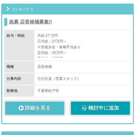
その他
クレオパトラ
急募 店長候補募集!!
給与・時給
月給 27 万円
①月給：27万円～
※別途歩合・各種手当あり
②月給：35万円～
③月給：50万円～
④月給：80万円～
職種
店長候補
歩合により給与上限はありません！！
仕事内容
①正社員（営業スタッフ）
能力・やる気次第で早期昇格・昇給します！！
②マネージャー（スタッフとコンパニオンのマネジメン
トを行います）
勤務地
千葉県松戸市
⑤時給：1,140円～
③幹部(営業責任者、店の方針や経営戦略に携わります)
※ガソリン代は別途全額支給！(距離での計算や車種に
④役員(部長・取締役、会社運営に携わります)
よっての変動はありません)
詳細を見る
検討中に追加
高速代などの諸経費全額支給！
【アルバイト】
⑥カメラマン(自社専用スタジオでの撮影です)：お給料
⑤ドライバー（店舗の指示に従い、コンパニオンとお客
は応相談
様を繋ぐ業務です。）
⑥カメラマン（自社専用スタジオでの撮影です）