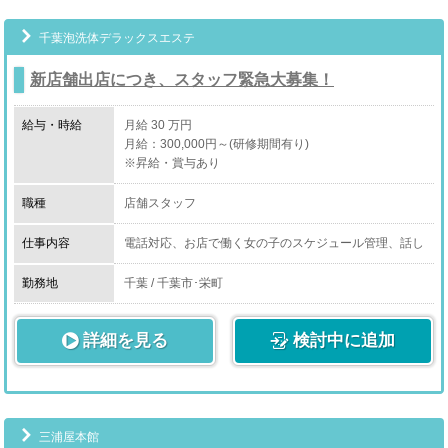
市場調査など全般。
千葉泡洗体デラックスエステ
新店舗出店につき、スタッフ緊急大募集！
給与・時給
月給 30 万円
月給：300,000円～(研修期間有り)
※昇給・賞与あり
職種
店舗スタッフ
仕事内容
電話対応、お店で働く女の子のスケジュール管理、話し
相手、PC事務など
勤務地
千葉 / 千葉市･栄町
※未経験でも1ヶ月程度で一通りの業務はこなせるよう
になります。
詳細を見る
検討中に追加
三浦屋本館