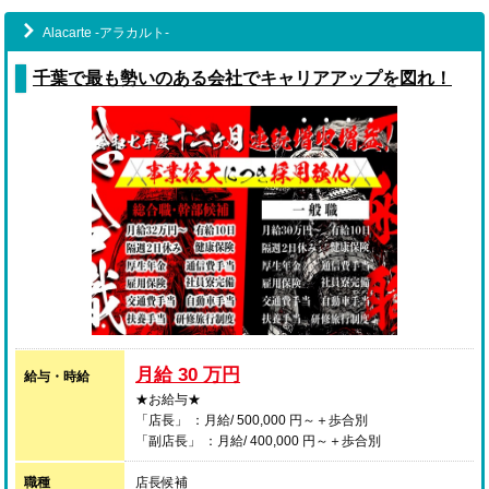
Alacarte -アラカルト-
千葉で最も勢いのある会社でキャリアアップを図れ！
月給 30 万円
給与・時給
★お給与★
「店⻑」 ：⽉給/ 500,000 円～＋歩合別
「副店長」 ：⽉給/ 400,000 円～＋歩合別
「正社員」 ：⽉給/ 300,000 円～390,000 円+歩合(条件
職種
アリ)
店長候補