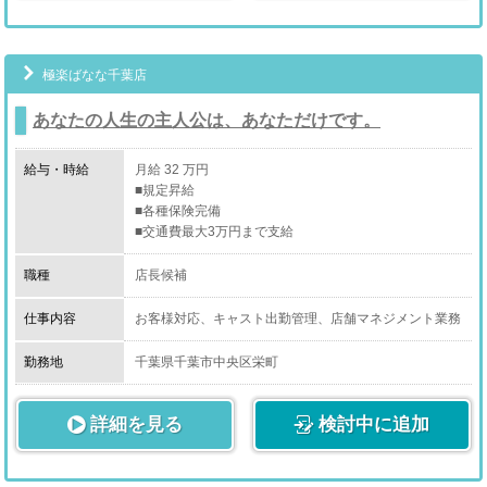
極楽ばなな千葉店
あなたの人生の主人公は、あなただけです。
給与・時給
月給 32 万円
■規定昇給
■各種保険完備
■交通費最大3万円まで支給
職種
店長候補
仕事内容
お客様対応、キャスト出勤管理、店舗マネジメント業務
全般に幅広く携わっていただきます。
実力次第で新たなブランドや新規事業の発案、運営、な
勤務地
千葉県千葉市中央区栄町
ど店舗運営だけにとらわれずチャレンジしていただける
環境があります。
詳細を見る
検討中に追加
具体的には集客およびキャスト求人の企画立案、各種媒
体の契約変更や取材対応、予算および売上の管理、スタ
ッフ教育、求職者の面接および採用業務、競合店調査、