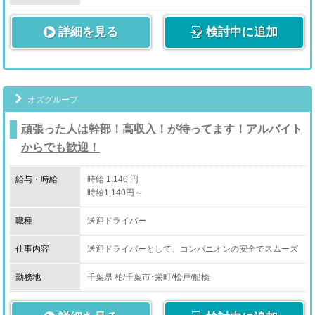
店舗運営、主にフロント受付での接客対応や電話対応、
club ELLE：千葉県千葉市中央区栄町3-13
働く女の子のサポートなどをお願い致します。
ハイチュッ：千葉県市原市姉崎1964-2
詳細を見る
検討中に追加
オズグループ
頑張った人は幹部！高収入！が待ってます！アルバイト
からでも歓迎！
給与・時給
時給 1,140 円
時給1,140円～
職種
送迎ドライバー
仕事内容
送迎ドライバーとして、コンパニオンの安全でスムーズ
な移動をサポートしていただきます。
お客様のもとへ安心して向かえるよう、安全運転と時間
勤務地
千葉県 柏/千葉市･栄町/松戸/船橋
管理を徹底して行うお仕事です。