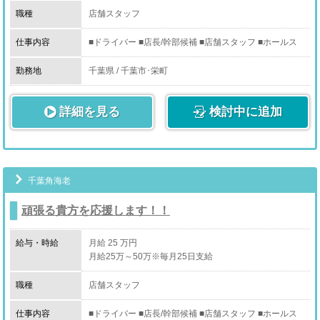
職種
店舗スタッフ
［ドライバー］
仕事内容
■ドライバー ■店長/幹部候補 ■店舗スタッフ ■ホールス
コンパニオンさんを、
タッフ
お客様ご指定の場所に送迎するお仕事です。
勤務地
千葉県 / 千葉市･栄町
※業務委託契約となります。
※お客様と接することはありません。
詳細を見る
検討中に追加
千葉角海老
頑張る貴方を応援します！！
給与・時給
月給 25 万円
月給25万～50万※毎月25日支給
職種
店舗スタッフ
仕事内容
■ドライバー ■店長/幹部候補 ■店舗スタッフ ■ホールス