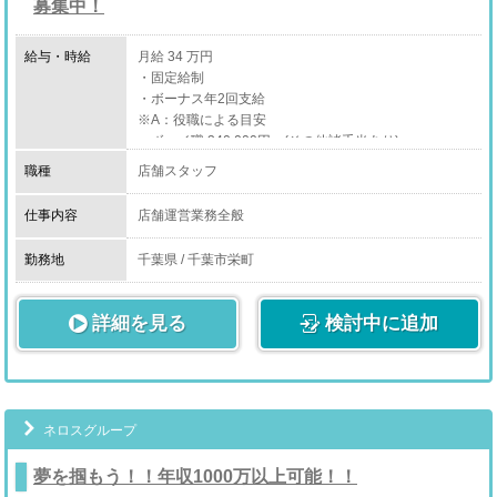
募集中！
給与・時給
月給 34 万円
・固定給制
・ボーナス年2回支給
※A：役職による目安
・ボーイ職 340,000円～(その他諸手当あり)
・チーフ職 430,000円～(その他諸手当あり)
職種
店舗スタッフ
・キャップ職 500,000円～(その他諸手当あり)
仕事内容
店舗運営業務全般
(フロント・ホールでの接客業務・店内管理・コンパニ
オン管理・企画運営)
勤務地
千葉県 / 千葉市栄町
入社当初は開店準備や接客、閉店後の片付けなどから覚
詳細を見る
えていただきます。
検討中に追加
その後、チーフ・キャップへの昇格に向けて補修必要個
所の確認や備品の在庫管理、
フロント業務、パソコン業務などを習得していただきま
す。
ネロスグループ
夢を掴もう！！年収1000万以上可能！！