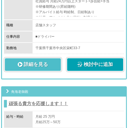
社員給与 月給24万円以上スタート+歩合給+手当
新規数やリピート数を伸ばすためイベントや企画を考え
※研修期間あり(昇給随時)
て実行します。
※アルバイト給与 時給制、日給制あり
※社員、アルバイト共に日払い制度あり
・会議出席
グループなので、各店のスタッフが集まって月一回程度
職種
店舗スタッフ
会議を行います。
仕事内容
■ドライバー
上記をはじめとする、店舗運営業務全般。
■店長/幹部候補
■事務/WEBスタッフ
勤務地
千葉県千葉市中央区栄町33-7
■店舗スタッフ
■ホールスタッフ etc
［店舗スタッフ正社員・店舗スタッフアルバイト］
詳細を見る
検討中に追加
最初は簡単な仕事からお願いします。
・コンパニオンさんのサポート、ケア
少しずつ出来ることを増やして下さい。
・電話受付
・簡単なPC入力
・メール対応
角海老御殿
・WEB更新
・オフィス清掃
頑張る貴方を応援します！！
・コンパニオンさんの送迎
上記をはじめとする、店舗運営業務全般となります。
給与・時給
月給 25 万円
月給25万～50万