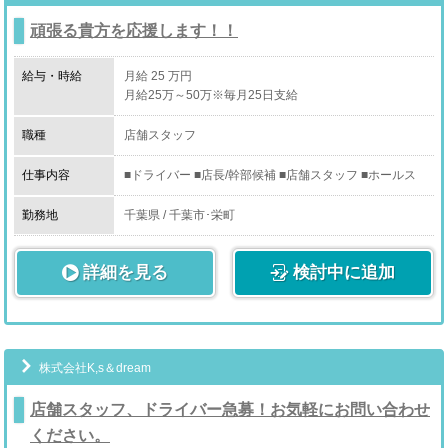
頑張る貴方を応援します！！
給与・時給
月給 25 万円
月給25万～50万※毎月25日支給
職種
店舗スタッフ
仕事内容
■ドライバー ■店長/幹部候補 ■店舗スタッフ ■ホールス
タッフ
勤務地
千葉県 / 千葉市･栄町
詳細を見る
検討中に追加
株式会社K,s＆dream
店舗スタッフ、ドライバー急募！お気軽にお問い合わせ
ください。